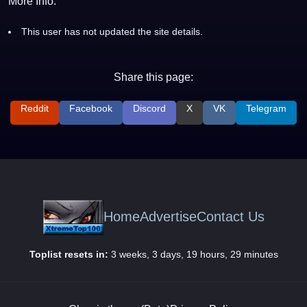
More Info:
This user has not updated the site details.
Share this page:
Reddit
Facebook
Discord
X
VK
Telegram
Home
Advertise
Contact Us
Toplist resets in:
3 weeks, 3 days, 19 hours, 29 minutes