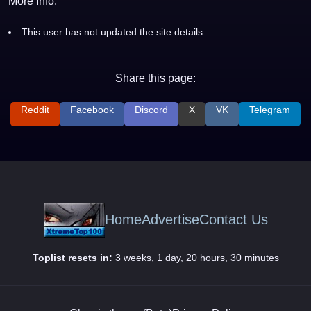
More Info:
This user has not updated the site details.
Share this page:
Reddit
Facebook
Discord
X
VK
Telegram
Home
Advertise
Contact Us
Toplist resets in:
3 weeks, 1 day, 20 hours, 30 minutes