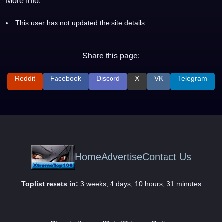
More Info:
This user has not updated the site details.
Share this page:
Reddit
Facebook
Discord
X
VK
Telegram
Home
Advertise
Contact Us
Toplist resets in:
3 weeks, 4 days, 10 hours, 31 minutes