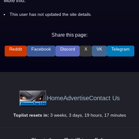
More Info:
This user has not updated the site details.
Share this page:
Reddit
Facebook
Discord
X
VK
Telegram
Home
Advertise
Contact Us
Toplist resets in:
3 weeks, 3 days, 19 hours, 17 minutes